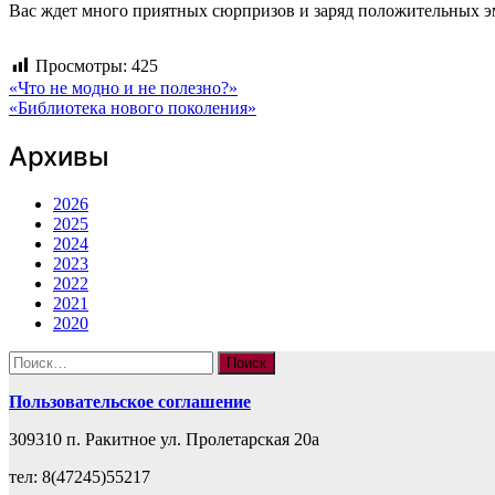
Вас ждет много приятных сюрпризов и заряд положительных 
Просмотры:
425
Навигация
«Что не модно и не полезно?»
«Библиотека нового поколения»
по
Архивы
записям
2026
2025
2024
2023
2022
2021
2020
Найти:
Пользовательское соглашение
309310 п. Ракитное ул. Пролетарская 20а
тел: 8(47245)55217