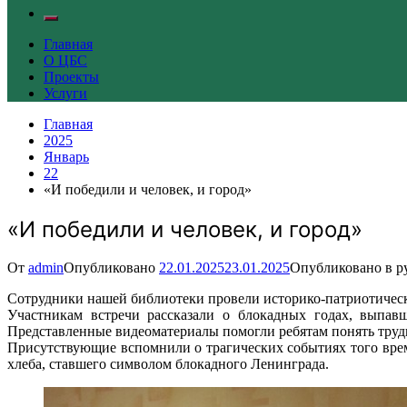
Главная
О ЦБС
Проекты
Услуги
Главная
2025
Январь
22
«И победили и человек, и город»
«И победили и человек, и город»
От
admin
Опубликовано
22.01.2025
23.01.2025
Опубликовано в р
Сотрудники нашей библиотеки провели историко-патриотическ
Участникам встречи рассказали о блокадных годах, выпав
Представленные видеоматериалы помогли ребятам понять тру
Присутствующие вспомнили о трагических событиях того вре
хлеба, ставшего символом блокадного Ленинграда.