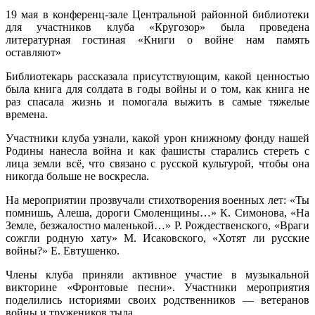
19 мая в конференц-зале Центральной районной библиотеки
для участников клуба «Кругозор» была проведена
литературная гостиная «Книги о войне нам память
оставляют»
Библиотекарь рассказала присутствующим, какой ценностью
была книга для солдата в годы войны и о том, как книга не
раз спасала жизнь и помогала выжить в самые тяжелые
времена.
Участники клуба узнали, какой урон книжному фонду нашей
Родины нанесла война и как фашисты старались стереть с
лица земли всё, что связано с русской культурой, чтобы она
никогда больше не воскресла.
На мероприятии прозвучали стихотворения военных лет: «Ты
помнишь, Алеша, дороги Смоленщины…» К. Симонова, «На
Земле, безжалостно маленькой…» Р. Рождественского, «Враги
сожгли родную хату» М. Исаковского, «Хотят ли русские
войны?» Е. Евтушенко.
Члены клуба приняли активное участие в музыкальной
викторине «Фронтовые песни». Участники мероприятия
поделились историями своих родственников — ветеранов
войны и тружеников тыла.