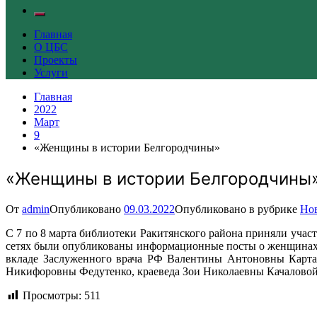
Главная
О ЦБС
Проекты
Услуги
Главная
2022
Март
9
«Женщины в истории Белгородчины»
«Женщины в истории Белгородчины
От
admin
Опубликовано
09.03.2022
Опубликовано в рубрике
Но
С 7 по 8 марта библиотеки Ракитянского района приняли уча
сетях были опубликованы информационные посты о женщинах Б
вкладе Заслуженного врача РФ Валентины Антоновны Карта
Никифоровны Федутенко, краеведа Зои Николаевны Качаловой
Просмотры:
511