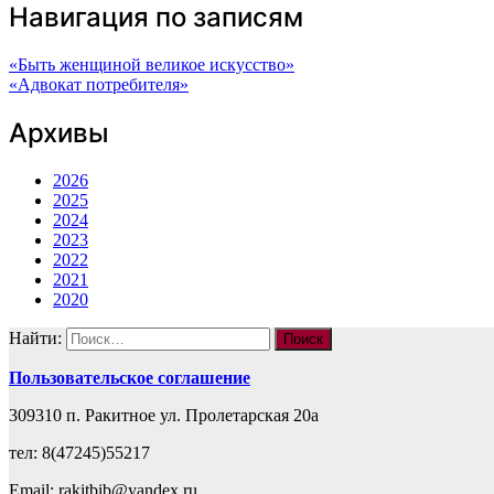
Навигация по записям
«Быть женщиной великое искусство»
«Адвокат потребителя»
Архивы
2026
2025
2024
2023
2022
2021
2020
Найти:
Пользовательское соглашение
309310 п. Ракитное ул. Пролетарская 20а
тел: 8(47245)55217
Email: rakitbib@yandex.ru