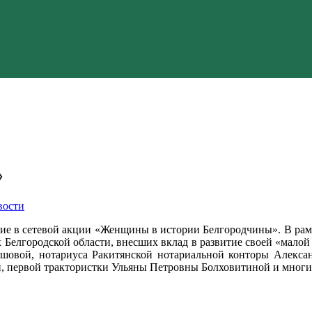
»
вости
стие в сетевой акции «Женщины в истории Белгородчины». В ра
елгородской области, внесших вклад в развитие своей «малой 
шовой, нотариуса Ракитянской нотариальной конторы Алекс
, первой трактористки Ульяны Петровны Болховитиной и многи