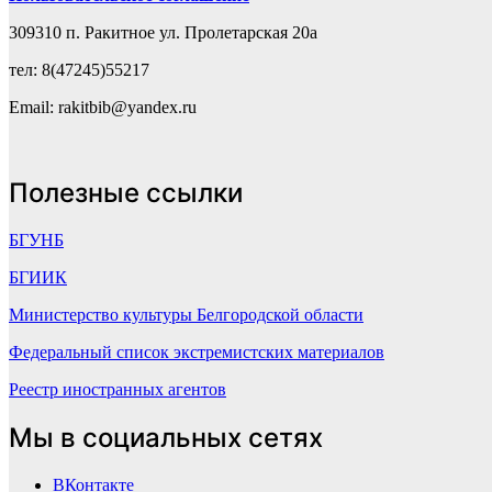
309310 п. Ракитное ул. Пролетарская 20а
тел: 8(47245)55217
Email: rakitbib@yandex.ru
Полезные ссылки
БГУНБ
БГИИК
Министерство культуры Белгородской области
Федеральный список экстремистских материалов
Реестр иностранных агентов
Мы в социальных сетях
ВКонтакте