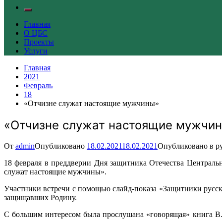
Главная
О ЦБС
Проекты
Услуги
Главная
2021
Февраль
18
«Отчизне служат настоящие мужчины»
«Отчизне служат настоящие мужчи
От
admin
Опубликовано
18.02.2021
18.02.2021
Опубликовано в р
18 февраля в преддверии Дня защитника Отечества Централь
служат настоящие мужчины».
Участники встречи с помощью слайд-показа «Защитники русск
защищавших Родину.
С большим интересом была прослушана «говорящая» книга В.