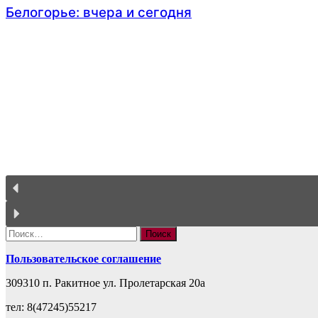
Белогорье: вчера и сегодня
MAX
011_ЦифровойКонтур_лого_CMYK
независимая оценка
нац_проекты
литературная премия
мы вместе
госуслуги
гранты
logo_culture_ru
Grant
экспертиза
вирт зал
Personalnie_dannie_Deti
profsoiuz
бгиик
Найти:
Пользовательское соглашение
309310 п. Ракитное ул. Пролетарская 20а
тел: 8(47245)55217