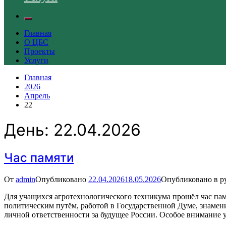
Главная
О ЦБС
Проекты
Услуги
Главная
2026
Апрель
22
День:
22.04.2026
Час памяти
От
admin
Опубликовано
22.04.2026
18.05.2026
Опубликовано в р
Для учащихся агротехнологического техникума прошёл час па
политическим путём, работой в Государственной Думе, знамен
личной ответственности за будущее России. Особое внимание