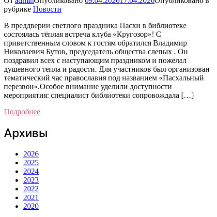
От
admin
Опубликовано
09.04.2026
17.04.2026
Опубликовано в
рубрике
Новости
В преддверии светлого праздника Пасхи в библиотеке
состоялась тёплая встреча клуба «Кругозор»! С
приветственным словом к гостям обратился Владимир
Николаевич Бутов, председатель общества слепых ️. Он
поздравил всех с наступающим праздником и пожелал
душевного тепла и радости. Для участников был организован
тематический час православия под названием «Пасхальный
перезвон».Особое внимание уделили доступности
мероприятия: специалист библиотеки сопровождала […]
Подробнее
Архивы
2026
2025
2024
2023
2022
2021
2020