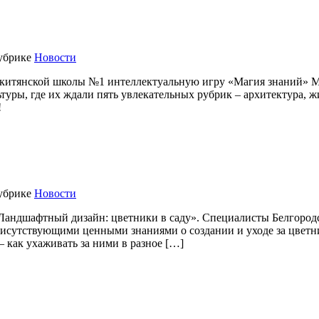
убрике
Новости
акитянской школы №1 интеллектуальную игру «Магия знаний» 
уры, где их ждали пять увлекательных рубрик – архитектура, ж
!
убрике
Новости
Ландшафтный дизайн: цветники в саду». Специалисты Белгород
исутствующими ценными знаниями о создании и уходе за цветн
 как ухаживать за ними в разное […]