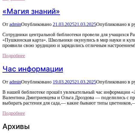
«Магия знаний»
От
admin
Опубликовано
21.03.2025
21.03.2025
Опубликовано в р
Сотрудники центральной библиотеки провели для учащихся Р
«Пушкинская карта». Школьники окунулись в мир науки и культ
проявили свою эрудицию и зарядились отличным настроением
Подробнее
Час информации
От
admin
Опубликовано
19.03.2025
21.03.2025
Опубликовано в р
В нашей библиотеке прошёл увлекательный час информации «
Валентина Дмитриевцева и Ольга Дроздова — поделились с пр
выбирать растения для сада,— какие бывают типы цветников,—
Подробнее
Архивы