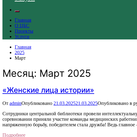
Главная
О ЦБС
Проекты
Услуги
Главная
2025
Март
Месяц:
Март 2025
«Женские лица истории»
От
admin
Опубликовано
21.03.2025
21.03.2025
Опубликовано в р
Сотрудники центральной библиотеки провели интеллектуальну
соревновании приняли участие команды медицинских работник
напряженную борьбу, победителем стала дружба! Ведь главное
Подробнее