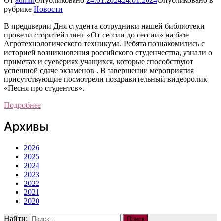
От
admin
Опубликовано
24.01.2024
24.01.2024
Опубликовано в
рубрике
Новости
В преддверии Дня студента сотрудники нашей библиотеки
провели сторитейллинг «От сессии до сессии» на базе
Агротехнологического техникума. Ребята познакомились с
историей возникновения российского студенчества, узнали о
приметах и суевериях учащихся, которые способствуют
успешной сдаче экзаменов . В завершении мероприятия
присутствующие посмотрели поздравительный видеоролик
«Песня про студентов».
Подробнее
Архивы
2026
2025
2024
2023
2022
2021
2020
Найти: