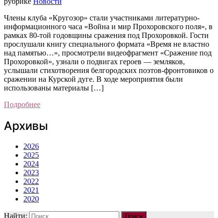
рубрике
Новости
Члены клуба «Кругозор» стали участниками литературно-
информационного часа «Война и мир Прохоровского поля», в
рамках 80-той годовщины сражения под Прохоровкой. Гости
прослушали книгу специального формата «Время не властно
над памятью…», просмотрели видеофрагмент «Сражение под
Прохоровкой», узнали о подвигах героев — земляков,
услышали стихотворения белгородских поэтов-фронтовиков о
сражении на Курской дуге. В ходе мероприятия были
использованы материалы […]
Подробнее
Архивы
2026
2025
2024
2023
2022
2021
2020
Найти: