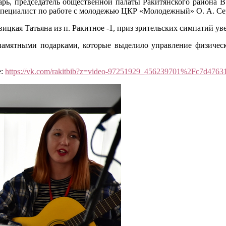
зарь, председатель общественной палаты Ракитянского района 
специалист по работе с молодежью ЦКР «Молодежный» О. А. Се
ицкая Татьяна из п. Ракитное -1, приз зрительских симпатий у
амятными подарками, которые выделило управление физическ
е:
https://vk.com/rakitbib?z=video-97251929_456239701%2Fc7d476