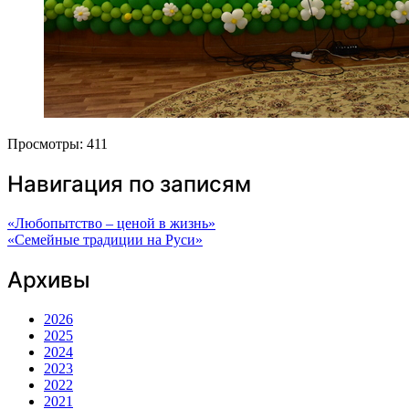
Просмотры:
411
Навигация по записям
«Любопытство – ценой в жизнь»
«Семейные традиции на Руси»
Архивы
2026
2025
2024
2023
2022
2021