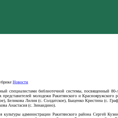
убрике
Новости
ый специалистами библиотечной системы, посвященный 80-ле
х представителей молодежи Ракитянского и Краснояружского ра
е), Беликова Лилия (с. Солдатское), Быценко Кристина (с. Гра
кова Анастасия (с. Зинаидино).
ия культуры администрации Ракитянского района Сергей Кузин