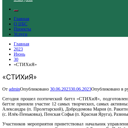
Главная
О ЦБС
Проекты
Услуги
Главная
2023
Июнь
30
«СТИХиЯ»
«СТИХиЯ»
От
admin
Опубликовано
30.06.2023
30.06.2023
Опубликовано в р
Сегодня прошел поэтический баттл «СТИХиЯ», подготовленн
баттле приняли участие 12 самых творческих, самых активны
Александра (п. Пролетарский), Добродомова Мария (п. Ракитно
(с. Илёк-Пеньковка), Пенская Софья (п. Красная Яруга), Разинь
Участников мероприятия приветствовал начальник управлен