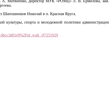
В. А. Матвиенко, директор МУК «РОМЦ» Л. В. Ермилова, зам.
ргеева.
вез Шапошников Николай в п. Красная Яруга.
ой культуры, спорта и молодежной политики администрации
316bcc3d01e9%2Fpl_wall_-97251929