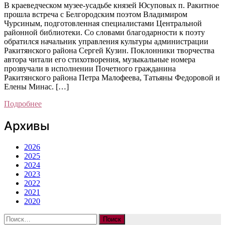
В краеведческом музее-усадьбе князей Юсуповых п. Ракитное
прошла встреча с Белгородским поэтом Владимиром
Чурсиным, подготовленная специалистами Центральной
районной библиотеки. Со словами благодарности к поэту
обратился начальник управления культуры администрации
Ракитянского района Сергей Кузин. Поклонники творчества
автора читали его стихотворения, музыкальные номера
прозвучали в исполнении Почетного гражданина
Ракитянского района Петра Малофеева, Татьяны Федоровой и
Елены Минас. […]
Подробнее
Архивы
2026
2025
2024
2023
2022
2021
2020
Найти: