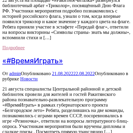
22 августа на площадке «#РакитноеЧиталка» развернулся
библиотечный арбат «Триколор», посвящённый Дню Флага
РФ. Участники мероприятия подробно познакомились с
историей российского флага, узнали о том, когда впервые
появился триколор и какое значение у каждого цвета на флаге.
Ребята приняли участие в эстафете «Передай флаг», ответили
на вопросы викторины «Символы страны- знать мы должны»,
вспомнили стихи и […]
Подробнее
«#ВремяИграть»
От
admin
Опубликовано
21.08.2022
22.08.2022
Опубликовано в
рубрике
Новости
21 августа специалисты Центральной районной и детской
библиотек провели для жителей и гостей Ракитянского
района познавательно-развлекательную программу
«#ВремяИграть» в рамках губернаторского проекта
«Белгородское лето» Ребята, разделившись на две команды,
познакомились с играми времен СССР, посоревновались в
игре «Резиночка», ответили на вопросы литературного блиц-
опроса. Участникам мероприятия были вручены дипломы и
сладкие призы . Посмотреть прямую трансляцию […]