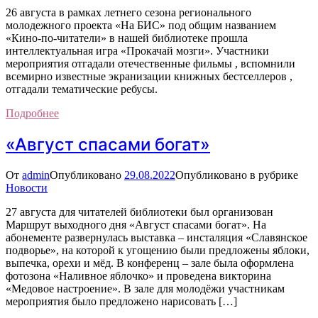
26 августа в рамках летнего сезона регионального
молодежного проекта «На БИС» под общим названием
«Кино-по-читатели» в нашей библиотеке прошла
интеллектуальная игра «Прокачай мозги». Участники
мероприятия отгадали отечественные фильмы , вспомнили
всемирно известные экранизации книжных бестселлеров ,
отгадали тематические ребусы.
Подробнее
«Август спасами богат»
От
admin
Опубликовано
29.08.2022
Опубликовано в рубрике
Новости
27 августа для читателей библиотеки был организован
Маршрут выходного дня «Август спасами богат». На
абонементе развернулась выставка – инсталяция «Славянское
подворье», на которой к угощению были предложены яблоки,
выпечка, орехи и мёд. В конференц – зале была оформлена
фотозона «Наливное яблочко» и проведена викторина
«Медовое настроение». В зале для молодёжи участникам
мероприятия было предложено нарисовать […]