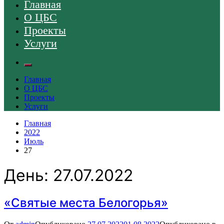
Главная
О ЦБС
Проекты
Услуги
Главная
О ЦБС
Проекты
Услуги
Главная
2022
Июль
27
День:
27.07.2022
«Святые места Белогорья»