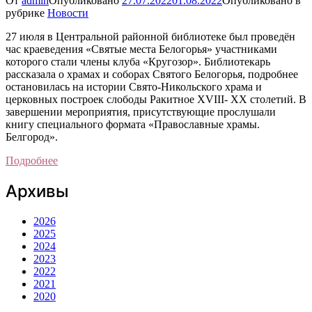
От
admin
Опубликовано
27.07.2022
01.08.2022
Опубликовано в
рубрике
Новости
27 июля в Центральной районной библиотеке был проведён
час краеведения «Святые места Белогорья» участниками
которого стали члены клуба «Кругозор». Библиотекарь
рассказала о храмах и соборах Святого Белогорья, подробнее
остановилась на истории Свято-Никольского храма и
церковных построек слободы Ракитное XVIII- XX столетий. В
завершении мероприятия, присутствующие прослушали
книгу специального формата «Православные храмы.
Белгород».
Подробнее
Архивы
2026
2025
2024
2023
2022
2021
2020