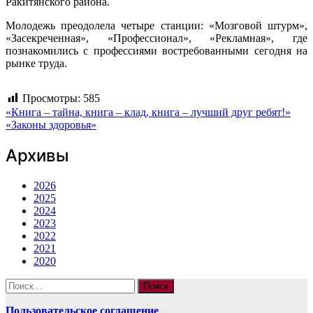
Ракитянского района.
Молодежь преодолела четыре станции: «Мозговой штурм»,
«Засекреченная», «Профессионал», «Рекламная», где
познакомились с профессиями востребованными сегодня на
рынке труда.
Просмотры:
585
Навигация
«Книга – тайна, книга – клад, книга – лучший друг ребят!»
«Законы здоровья»
по
Архивы
записям
2026
2025
2024
2023
2022
2021
2020
Найти:
Пользовательское соглашение