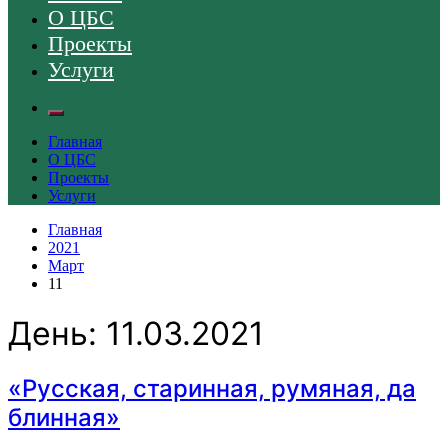
О ЦБС
Проекты
Услуги
Главная
О ЦБС
Проекты
Услуги
Главная
2021
Март
11
День:
11.03.2021
«Русская, старинная, румяная, да
блинная»