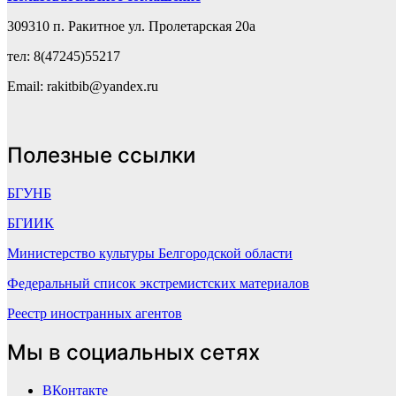
309310 п. Ракитное ул. Пролетарская 20а
тел: 8(47245)55217
Email: rakitbib@yandex.ru
Полезные ссылки
БГУНБ
БГИИК
Министерство культуры Белгородской области
Федеральный список экстремистских материалов
Реестр иностранных агентов
Мы в социальных сетях
ВКонтакте