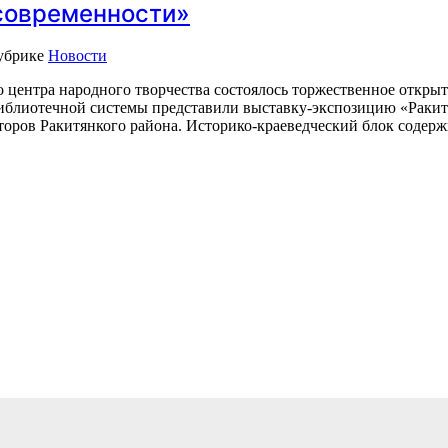
 современности»
убрике
Новости
о центра народного творчества состоялось торжественное откры
блиотечной системы представили выставку-экспозицию «Ракитян
второв Ракитянкого района. Историко-краеведческий блок сод